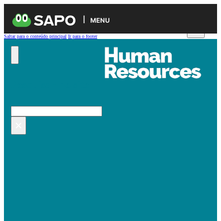
MENU
Saltar para o conteúdo principal
Ir para o footer
Pesquisar no site
Pesquisar
×