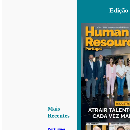
Edição
Mais
Recentes
Português