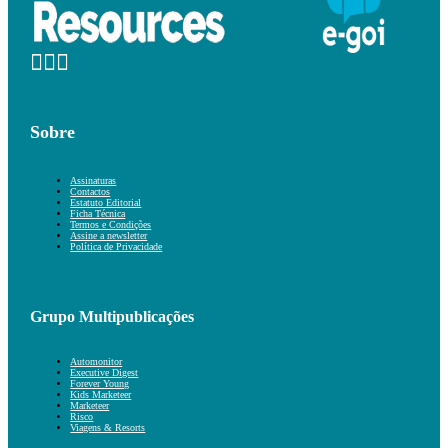
Sobre
Assinaturas
Contactos
Estatuto Editorial
Ficha Técnica
Termos e Condições
Assine a newsletter
Política de Privacidade
Grupo Multipublicações
Automonitor
Executive Digest
Forever Young
Kids Marketeer
Marketeer
Risco
Viagens & Resorts