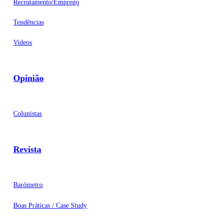
Recrutamento/Emprego
Tendências
Videos
Opinião
Colunistas
Revista
Barómetro
Boas Práticas / Case Study