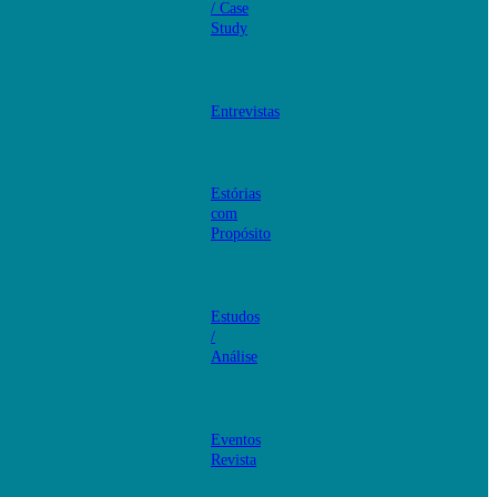
/ Case
Study
Entrevistas
Estórias
com
Propósito
Estudos
/
Análise
Eventos
Revista