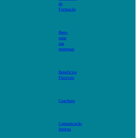
de
Formação
Bem-
estar
nas
empresas
Benefícios
Flexíveis
Coaching
Comunicação
Interna