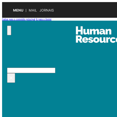
MENU
MAIL
JORNAIS
Saltar para o conteúdo principal
Ir para o footer
Pesquisar no site
Pesquisar
×