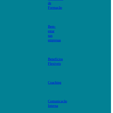
de
Formação
Bem-
estar
nas
empresas
Benefícios
Flexíveis
Coaching
Comunicação
Interna