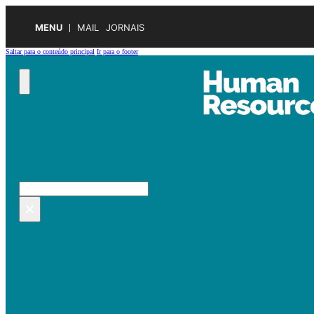
MENU
MAIL
JORNAIS
Saltar para o conteúdo principal
Ir para o footer
Pesquisar no site
Pesquisar
×