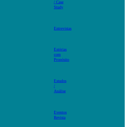
/ Case
Study
Entrevistas
Estórias
com
Propósito
Estudos
/
Análise
Eventos
Revista