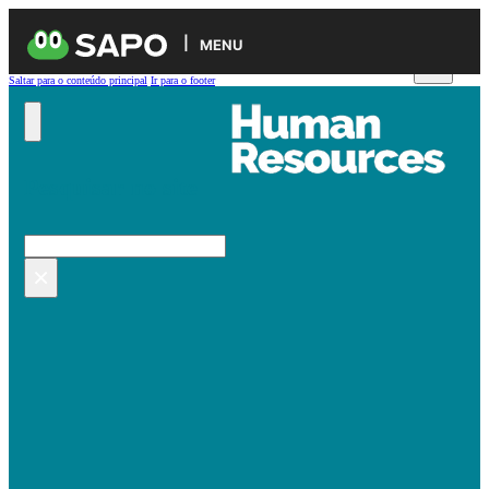
MENU
Saltar para o conteúdo principal
Ir para o footer
Pesquisar no site
Pesquisar
×