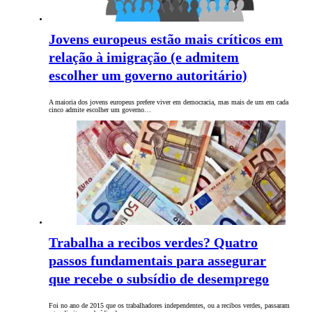
Jovens europeus estão mais críticos em
relação à imigração (e admitem
escolher um governo autoritário)
A maioria dos jovens europeus prefere viver em democracia, mas mais de um em cada
cinco admite escolher um governo…
Trabalha a recibos verdes? Quatro
passos fundamentais para assegurar
que recebe o subsídio de desemprego
Foi no ano de 2015 que os trabalhadores independentes, ou a recibos verdes, passaram