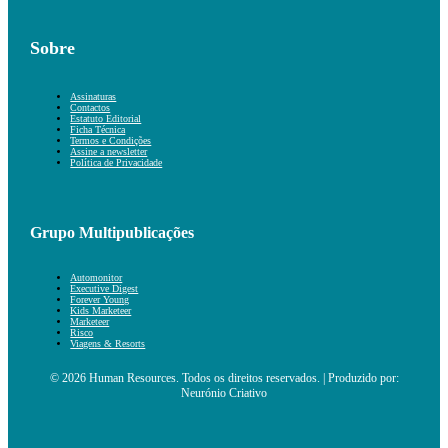
Sobre
Assinaturas
Contactos
Estatuto Editorial
Ficha Técnica
Termos e Condições
Assine a newsletter
Política de Privacidade
Grupo Multipublicações
Automonitor
Executive Digest
Forever Young
Kids Marketeer
Marketeer
Risco
Viagens & Resorts
© 2026 Human Resources. Todos os direitos reservados. | Produzido por:
Neurónio Criativo