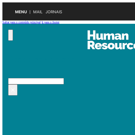
MENU
MAIL
JORNAIS
Saltar para o conteúdo principal
Ir para o footer
Pesquisar no site
Pesquisar
×