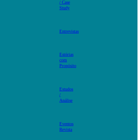
/ Case
Study
Entrevistas
Estórias
com
Propósito
Estudos
/
Análise
Eventos
Revista