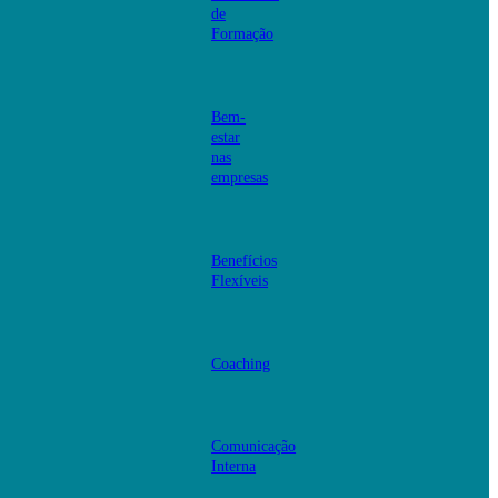
de
Formação
Bem-
estar
nas
empresas
Benefícios
Flexíveis
Coaching
Comunicação
Interna