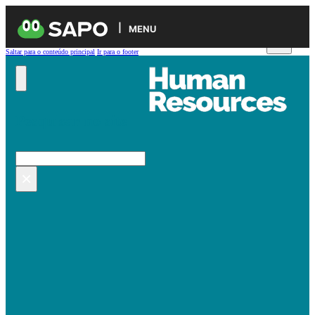
MENU
Saltar para o conteúdo principal
Ir para o footer
Pesquisar no site
Pesquisar
×