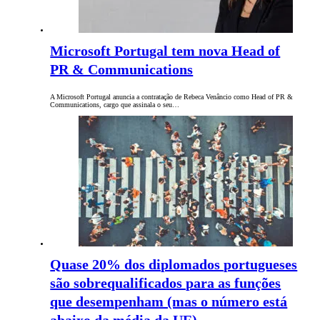
Microsoft Portugal tem nova Head of
PR & Communications
A Microsoft Portugal anuncia a contratação de Rebeca Venâncio como Head of PR &
Communications, cargo que assinala o seu…
Quase 20% dos diplomados portugueses
são sobrequalificados para as funções
que desempenham (mas o número está