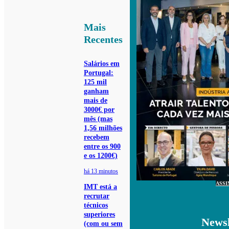
Mais
Recentes
Salários em
Portugal:
125 mil
ganham
mais de
3000€ por
mês (mas
1,56 milhões
recebem
entre os 900
e os 1200€)
há 13 minutos
ASSI
IMT está a
recrutar
técnicos
superiores
Newsl
(com ou sem