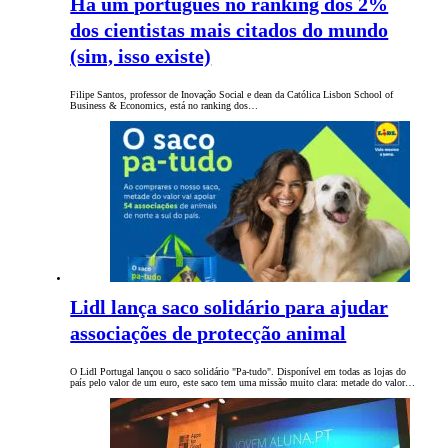
Há um português no ranking dos 2%
dos cientistas mais citados do mundo
(sim, isso existe)
Filipe Santos, professor de Inovação Social e dean da Católica Lisbon School of
Business & Economics, está no ranking dos…
Lidl lança saco solidário para ajudar
associações de protecção animal
O Lidl Portugal lançou o saco solidário "Pa-tudo". Disponível em todas as lojas do
país pelo valor de um euro, este saco tem uma missão muito clara: metade do valor…