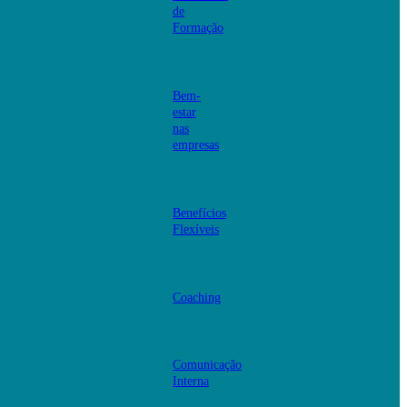
de
Formação
Bem-
estar
nas
empresas
Benefícios
Flexíveis
Coaching
Comunicação
Interna