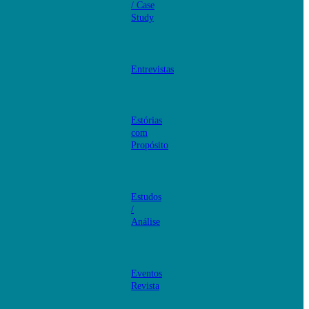
/ Case
Study
Entrevistas
Estórias
com
Propósito
Estudos
/
Análise
Eventos
Revista