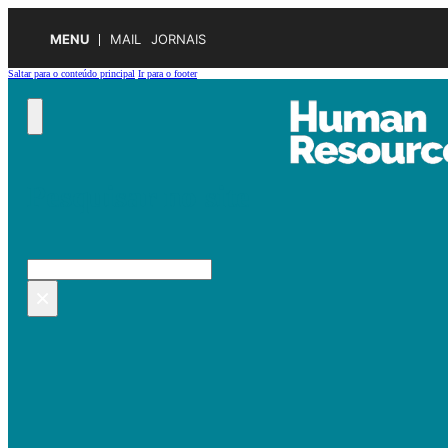
MENU
MAIL
JORNAIS
Saltar para o conteúdo principal
Ir para o footer
Pesquisar no site
Pesquisar
×