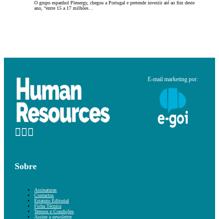
O grupo espanhol Plenergy, chegou a Portugal e pretende investir até ao fim deste
ano, “entre 15 a 17 milhões…
E-mail marketing por:
Sobre
Assinaturas
Contactos
Estatuto Editorial
Ficha Técnica
Termos e Condições
Assine a newsletter