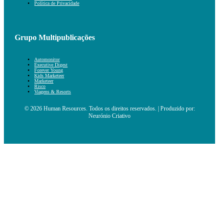
Política de Privacidade
Grupo Multipublicações
Automonitor
Executive Digest
Forever Young
Kids Marketeer
Marketeer
Risco
Viagens & Resorts
© 2026 Human Resources. Todos os direitos reservados. | Produzido por:
Neurónio Criativo