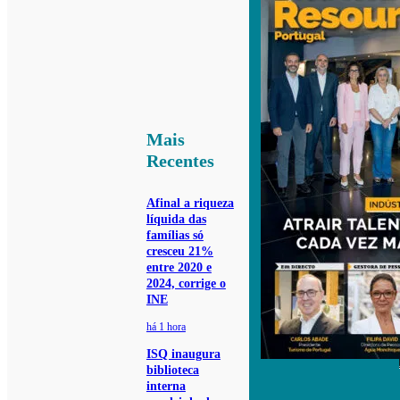
Mais
Recentes
Afinal a riqueza
líquida das
famílias só
cresceu 21%
entre 2020 e
2024, corrige o
INE
há 1 hora
ISQ inaugura
biblioteca
interna