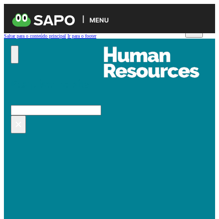
MENU
Saltar para o conteúdo principal
Ir para o footer
Pesquisar no site
Pesquisar
×