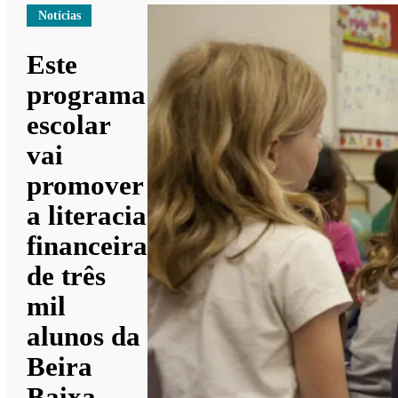
Notícias
Este
programa
escolar
vai
promover
a literacia
financeira
de três
mil
alunos da
Beira
Baixa