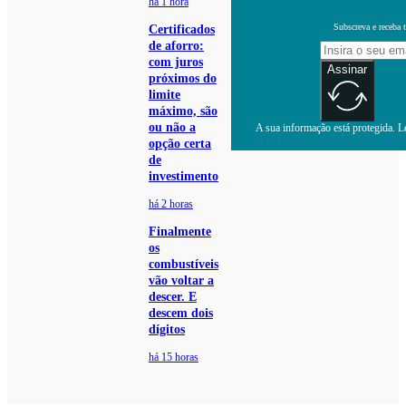
há 1 hora
Subscreva e receba 
Certificados
de aforro:
com juros
Assinar
próximos do
limite
máximo, são
ou não a
A sua informação está protegida. Le
opção certa
de
investimento
há 2 horas
Finalmente
os
combustíveis
vão voltar a
descer. E
descem dois
dígitos
há 15 horas