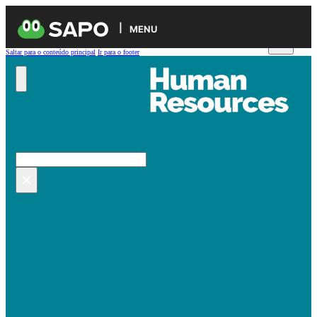
MENU
Saltar para o conteúdo principal
Ir para o footer
Pesquisar no site
Pesquisar
×