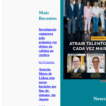
Mais
Recentes
Investigação
comprova
pela
primeira vez
efeitos da
cafeína no
cérebro
há 10 minutos
Atenção,
Metro de
Lisboa tem
ASS
novos
horários aos
fins-de-
semana, em
Newsl
Agosto