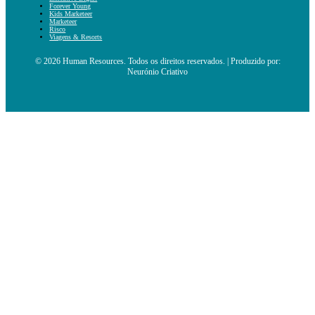
Forever Young
Kids Marketeer
Marketeer
Risco
Viagens & Resorts
© 2026 Human Resources. Todos os direitos reservados. | Produzido por:
Neurónio Criativo