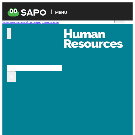
MENU
Saltar para o conteúdo principal
Ir para o footer
Pesquisar no site
Pesquisar
×