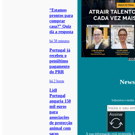
“Estamos
prontos para
comprar
casa?” Quiz
dá a resposta
há 58 minutos
Portugal já
recebeu o
ASS
penúltimo
pagamento
do PRR
Newsl
há 2 horas
Lidl
Portugal
Subscreva e receba 
angaria 150
mil euros
para
Assinar
associações
de protecção
animal com
sacos
A sua informação está protegida. Le