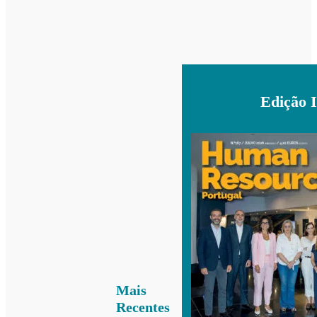
Edição 
Mais
Recentes