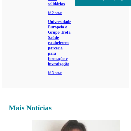
solidários
há 2 horas
Universidade
Europeia e
Grupo Trofa
Saúde
estabelecem
parceria
para
formação e
investigação
há 3 horas
Mais Notícias