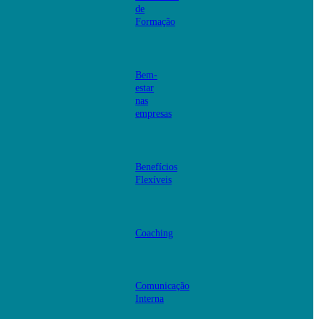
de
Formação
Bem-
estar
nas
empresas
Benefícios
Flexíveis
Coaching
Comunicação
Interna