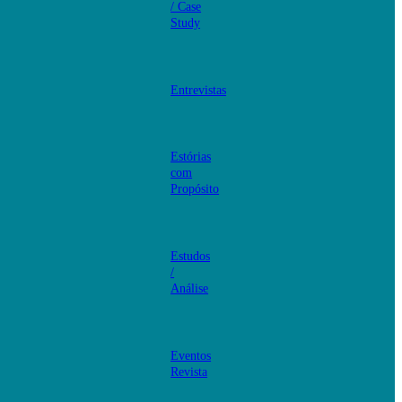
/ Case
Study
Entrevistas
Estórias
com
Propósito
Estudos
/
Análise
Eventos
Revista