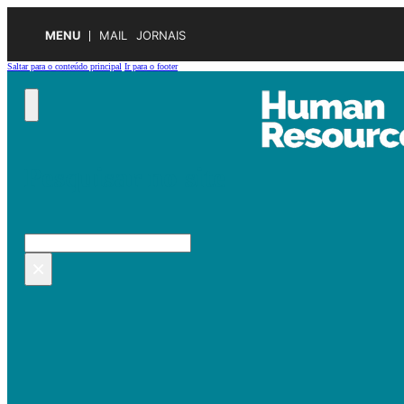
MENU
MAIL
JORNAIS
Saltar para o conteúdo principal
Ir para o footer
Pesquisar no site
Pesquisar
×