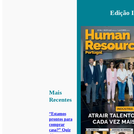
Edição 
Mais
Recentes
“Estamos
prontos para
comprar
casa?” Quiz