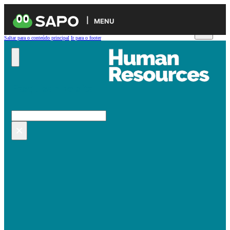
MENU
Saltar para o conteúdo principal
Ir para o footer
Pesquisar no site
Pesquisar
×