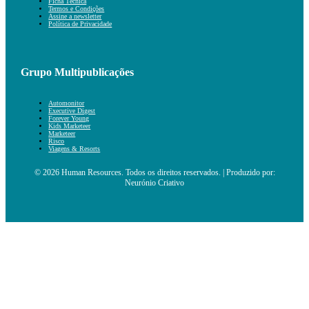
Ficha Técnica
Termos e Condições
Assine a newsletter
Política de Privacidade
Grupo Multipublicações
Automonitor
Executive Digest
Forever Young
Kids Marketeer
Marketeer
Risco
Viagens & Resorts
© 2026 Human Resources. Todos os direitos reservados. | Produzido por:
Neurónio Criativo