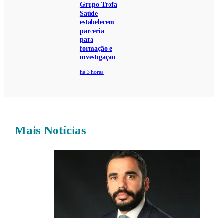
Grupo Trofa
Saúde
estabelecem
parceria
para
formação e
investigação
há 3 horas
Mais Notícias