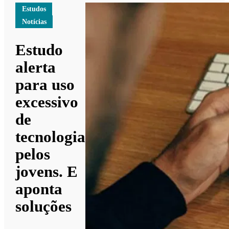
Estudos
Notícias
Estudo
alerta
para uso
excessivo
de
tecnologia
pelos
jovens. E
aponta
soluções