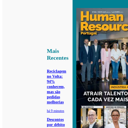
Mais
Recentes
Reciclagem
no Volta:
94%
conhecem,
mas são
pedidas
melhorias
há 9 minutos
Descontos
por débito