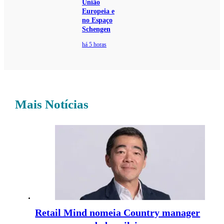
União
Europeia e
no Espaço
Schengen
há 5 horas
Mais Notícias
Retail Mind nomeia Country manager