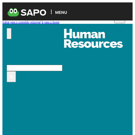
MENU
Saltar para o conteúdo principal
Ir para o footer
Pesquisar no site
Pesquisar
×