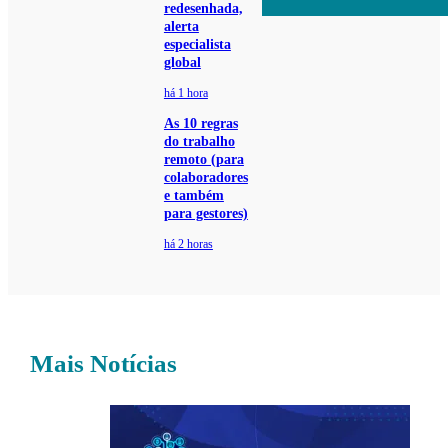
redesenhada,
alerta
especialista
global
há 1 hora
As 10 regras
do trabalho
remoto (para
colaboradores
e também
para gestores)
há 2 horas
Mais Notícias