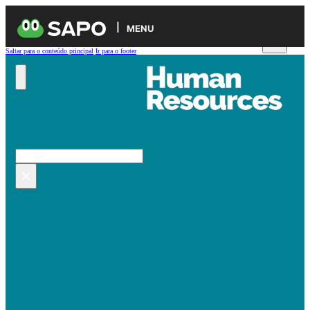
MENU
Saltar para o conteúdo principal
Ir para o footer
Pesquisar no site
Pesquisar
×