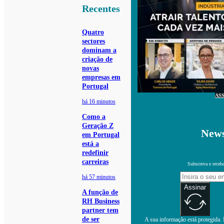
Recentes
Quatro
sectores
dominam a
criação de
novas
empresas em
Portugal
AS
há 16 minutos
Como a
Geração Z
News
em Portugal
está a
redefinir
carreiras
Subscreva e receb
há 57 minutos
Assinar
A função de
RH Business
partner tem
de ser
A sua informação está protegida. L