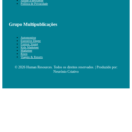
Assine a newsletter
Política de Privacidade
Grupo Multipublicações
Automonitor
Executive Digest
Forever Young
Kids Marketeer
Marketeer
Risco
Viagens & Resorts
© 2026 Human Resources. Todos os direitos reservados. | Produzido por:
Neurónio Criativo