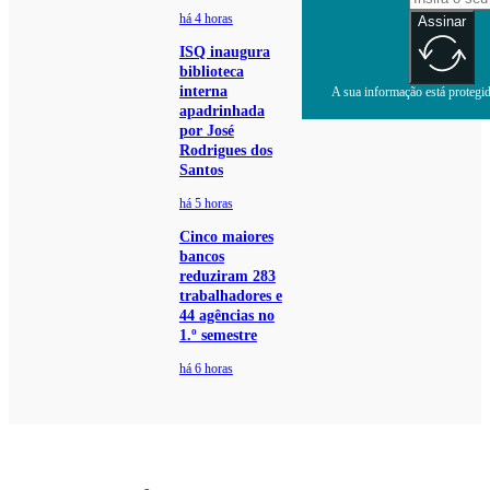
há 4 horas
Assinar
ISQ inaugura
biblioteca
interna
A sua informação está protegida
apadrinhada
por José
Rodrigues dos
Santos
há 5 horas
Cinco maiores
bancos
reduziram 283
trabalhadores e
44 agências no
1.º semestre
há 6 horas