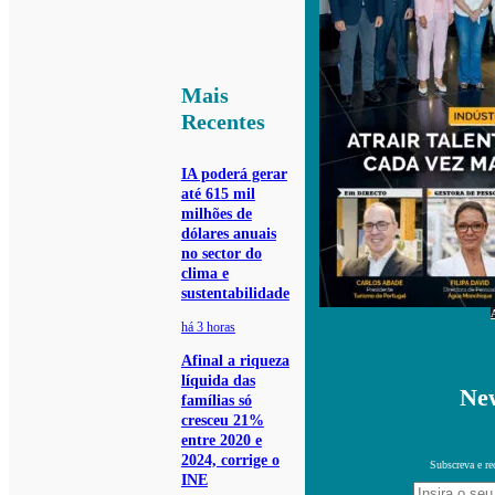
Mais
Recentes
IA poderá gerar
até 615 mil
milhões de
dólares anuais
no sector do
clima e
sustentabilidade
há 3 horas
Afinal a riqueza
líquida das
New
famílias só
cresceu 21%
entre 2020 e
2024, corrige o
Subscreva e re
INE