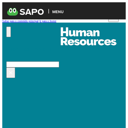
MENU
Saltar para o conteúdo principal
Ir para o footer
Pesquisar no site
Pesquisar
×