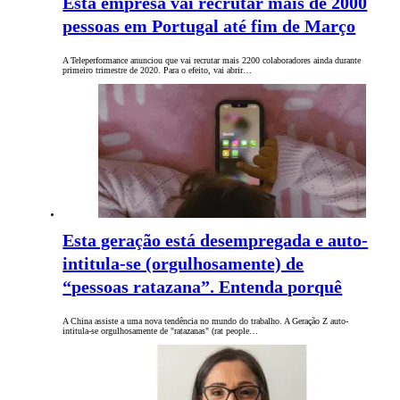
Esta empresa vai recrutar mais de 2000
pessoas em Portugal até fim de Março
A Teleperformance anunciou que vai recrutar mais 2200 colaboradores ainda durante
primeiro trimestre de 2020. Para o efeito, vai abrir…
Esta geração está desempregada e auto-
intitula-se (orgulhosamente) de
“pessoas ratazana”. Entenda porquê
A China assiste a uma nova tendência no mundo do trabalho. A Geração Z auto-
intitula-se orgulhosamente de "ratazanas" (rat people…