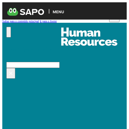
MENU
Saltar para o conteúdo principal
Ir para o footer
Pesquisar no site
Pesquisar
×