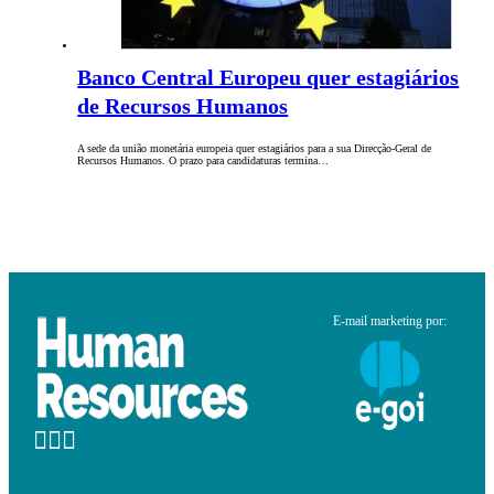
Banco Central Europeu quer estagiários
de Recursos Humanos
A sede da união monetária europeia quer estagiários para a sua Direcção-Geral de
Recursos Humanos. O prazo para candidaturas termina…
E-mail marketing por: