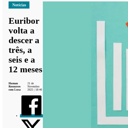
Notícias
Euribor
volta a
descer a
três, a
seis e a
12 meses
Human
21 de
Resources
Novembro
com Lusa
2025 | 18:40