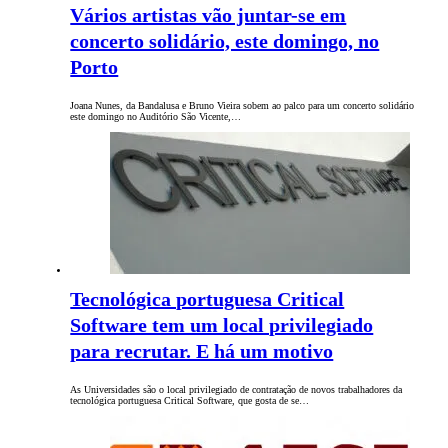
Vários artistas vão juntar-se em
concerto solidário, este domingo, no
Porto
Joana Nunes, da Bandalusa e Bruno Vieira sobem ao palco para um concerto solidário
este domingo no Auditório São Vicente,…
Tecnológica portuguesa Critical
Software tem um local privilegiado
para recrutar. E há um motivo
As Universidades são o local privilegiado de contratação de novos trabalhadores da
tecnológica portuguesa Critical Software, que gosta de se…