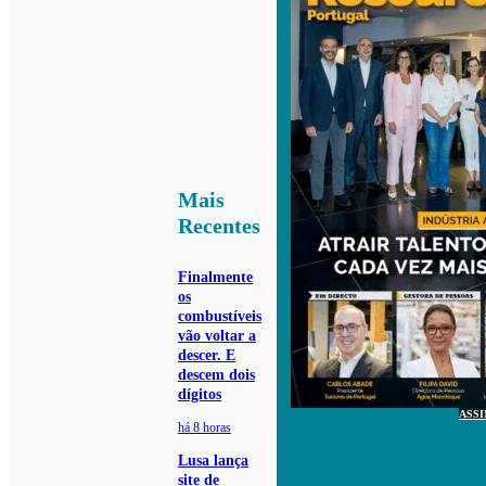
Mais
Recentes
Finalmente
os
combustíveis
vão voltar a
descer. E
descem dois
dígitos
ASS
há 8 horas
Lusa lança
site de