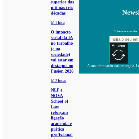
superior das
últimas três
Newsl
décadas
há 1 hora
Subscreva e receba 
O impacto
social da IA
no trabalho
Assinar
(e na
sociedade)
vai estar em
destaque no
A sua informação está protegida. Le
Fusion 2026
há 2 horas
NLP e
NOVA
School of
Law
reforçam
ligação
academia e
prática
profissional