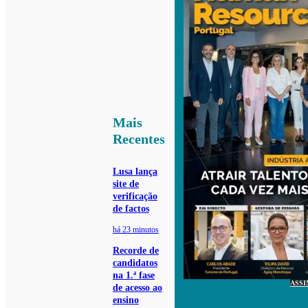
Mais
Recentes
Lusa lança
site de
verificação
de factos
há 23 minutos
Recorde de
candidatos
na 1.ª fase
ASSI
de acesso ao
ensino