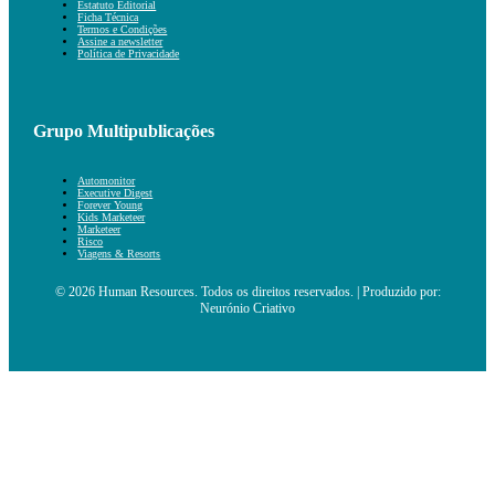
Estatuto Editorial
Ficha Técnica
Termos e Condições
Assine a newsletter
Política de Privacidade
Grupo Multipublicações
Automonitor
Executive Digest
Forever Young
Kids Marketeer
Marketeer
Risco
Viagens & Resorts
© 2026 Human Resources. Todos os direitos reservados. | Produzido por:
Neurónio Criativo