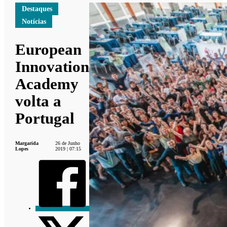
Destaques
Notícias
European
Innovation
Academy
volta a
Portugal
Margarida
26 de Junho
Lopes
2019 | 07:15