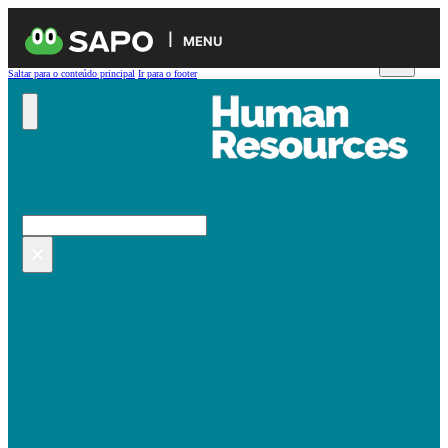
MENU
Saltar para o conteúdo principal
Ir para o footer
Pesquisar no site
Pesquisar
×