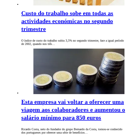
Custo do trabalho sobe em todas as
actividades económicas no segundo
trimestre
O índice de custo do trabalho subiu 3,5% no segundo trimestre, face a igual período
de 2002, quando nos três…
Esta empresa vai voltar a oferecer uma
viagem aos colaboradores e aumentou o
salário mínimo para 850 euros
Ricardo Costa, neto do fundador do grupo Bernardo da Costa, tornou-se conhecido
dos portugueses por oferecer uma série de benefícios…