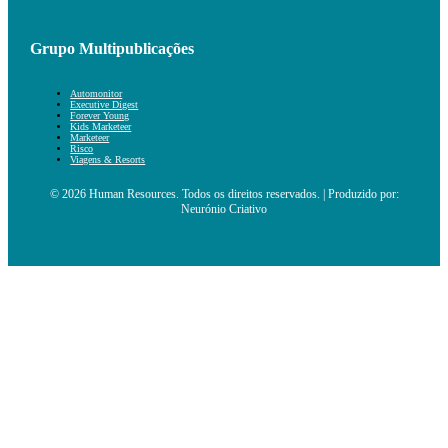
Grupo Multipublicações
Automonitor
Executive Digest
Forever Young
Kids Marketeer
Marketeer
Risco
Viagens & Resorts
© 2026 Human Resources. Todos os direitos reservados. | Produzido por:
Neurónio Criativo