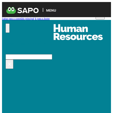
MENU
Saltar para o conteúdo principal
Ir para o footer
Pesquisar no site
Pesquisar
×