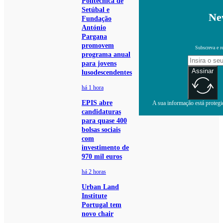
Politécnica de
Setúbal e
Ne
Fundação
António
Pargana
promovem
Subscreva e r
programa anual
para jovens
Assinar
lusodescendentes
há 1 hora
EPIS abre
A sua informação está protegid
candidaturas
para quase 400
bolsas sociais
com
investimento de
970 mil euros
há 2 horas
Urban Land
Institute
Portugal tem
novo chair