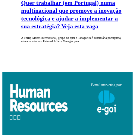
Quer trabalhar (em Portugal) numa
multinacional que promove a inovação
tecnológica e ajudar a implementar a
sua estratégia? Veja esta vaga
A Philip Morris International, grupo do qual a Tabaqueira é subsidiária portuguesa,
está a recrutar um External Affairs Manager para…
E-mail marketing por: