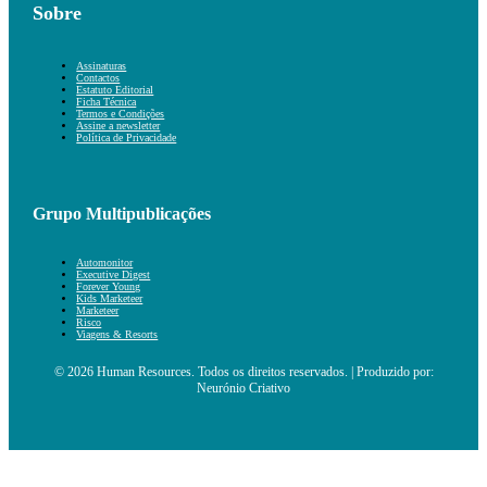
Sobre
Assinaturas
Contactos
Estatuto Editorial
Ficha Técnica
Termos e Condições
Assine a newsletter
Política de Privacidade
Grupo Multipublicações
Automonitor
Executive Digest
Forever Young
Kids Marketeer
Marketeer
Risco
Viagens & Resorts
© 2026 Human Resources. Todos os direitos reservados. | Produzido por:
Neurónio Criativo