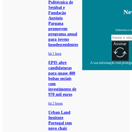
Politécnica de
Setúbal e
Ne
Fundação
António
Pargana
promovem
Subscreva e r
programa anual
para jovens
Assinar
lusodescendentes
há 1 hora
EPIS abre
A sua informação está protegid
candidaturas
para quase 400
bolsas sociais
com
investimento de
970 mil euros
há 2 horas
Urban Land
Institute
Portugal tem
novo chair