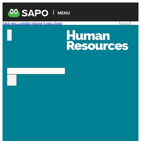
MENU
Saltar para o conteúdo principal
Ir para o footer
Pesquisar no site
Pesquisar
×