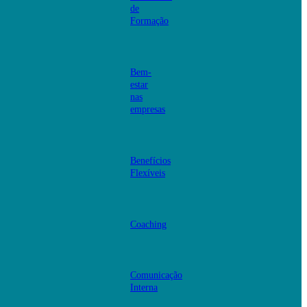
de
Formação
Bem-
estar
nas
empresas
Benefícios
Flexíveis
Coaching
Comunicação
Interna