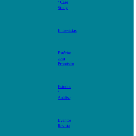
/ Case
Study
Entrevistas
Estórias
com
Propósito
Estudos
/
Análise
Eventos
Revista