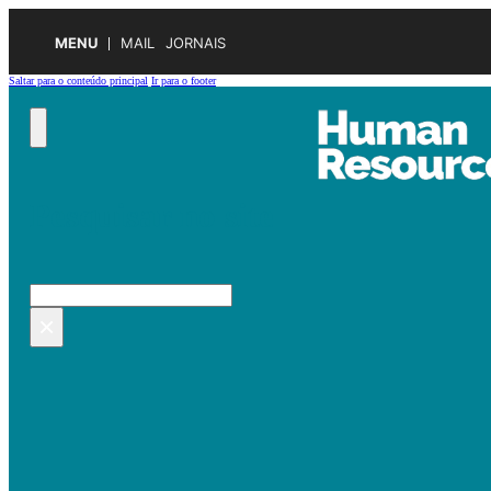
MENU
MAIL
JORNAIS
Saltar para o conteúdo principal
Ir para o footer
Pesquisar no site
Pesquisar
×