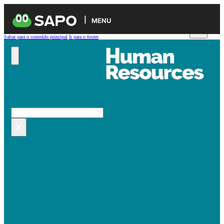
MENU
Saltar para o conteúdo principal
Ir para o footer
Pesquisar no site
Pesquisar
×