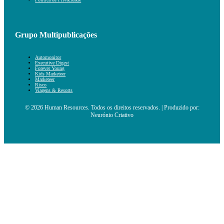
Grupo Multipublicações
Automonitor
Executive Digest
Forever Young
Kids Marketeer
Marketeer
Risco
Viagens & Resorts
© 2026 Human Resources. Todos os direitos reservados. | Produzido por:
Neurónio Criativo