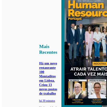
Mais
Recentes
Há um novo
restaurante
100
Montaditos
em Lisboa.
Criou 13
novos postos
de trabalho
há 39 minutos
ASS