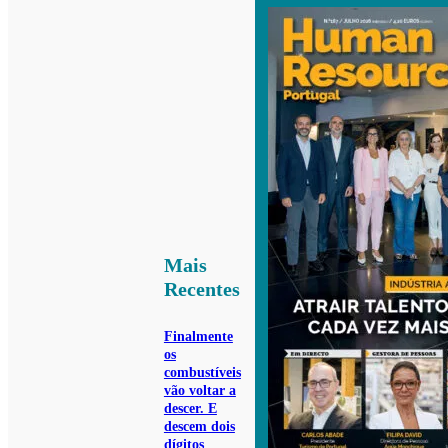
Mais
Recentes
Finalmente
os
combustíveis
vão voltar a
descer. E
descem dois
dígitos