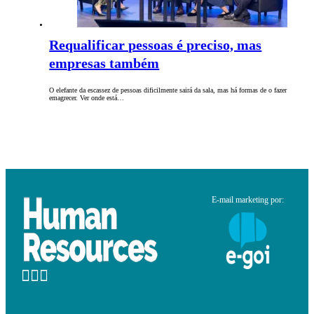
Requalificar pessoas é preciso, mas
empresas também
O elefante da escassez de pessoas dificilmente sairá da sala, mas há formas de o fazer
emagrecer. Ver onde está…
E-mail marketing por: