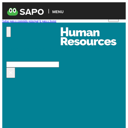
MENU
Saltar para o conteúdo principal
Ir para o footer
Pesquisar no site
Pesquisar
×