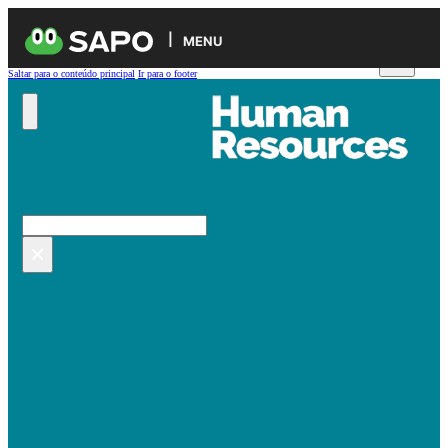
MENU
Saltar para o conteúdo principal
Ir para o footer
Pesquisar no site
Pesquisar
×