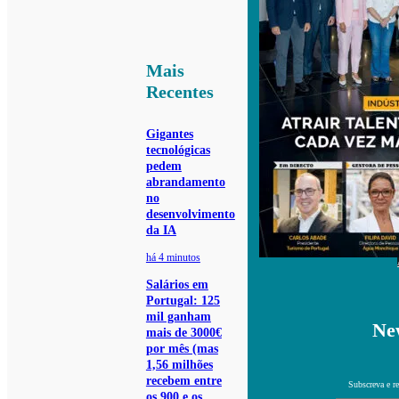
Mais
Recentes
Gigantes
tecnológicas
pedem
abrandamento
no
desenvolvimento
da IA
há 4 minutos
Salários em
Portugal: 125
mil ganham
New
mais de 3000€
por mês (mas
1,56 milhões
recebem entre
Subscreva e re
os 900 e os