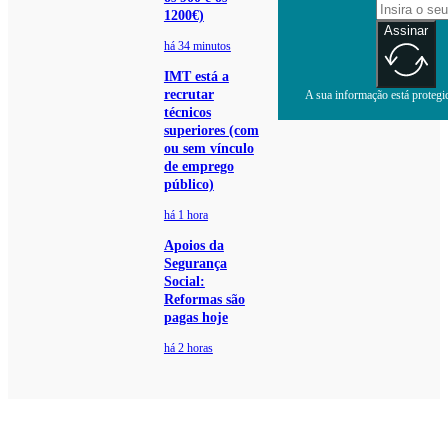
1200€)
Assinar
há 34 minutos
IMT está a
recrutar
A sua informação está protegid
técnicos
superiores (com
ou sem vínculo
de emprego
público)
há 1 hora
Apoios da
Segurança
Social:
Reformas são
pagas hoje
há 2 horas