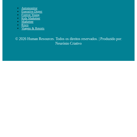
Automonitor
Executive Digest
Forever Young
Kids Marketeer
Marketeer
Risco
Viagens & Resorts
© 2026 Human Resources. Todos os direitos reservados. | Produzido por:
Neurónio Criativo