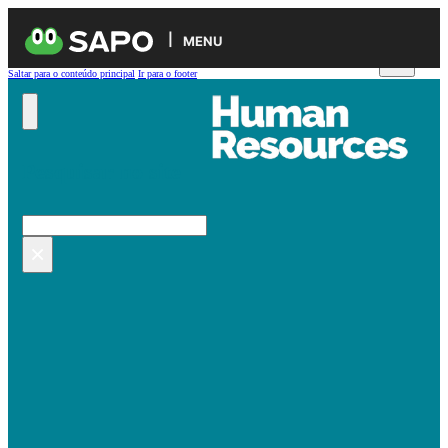
MENU
Saltar para o conteúdo principal
Ir para o footer
Pesquisar no site
Pesquisar
×