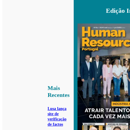
Edição 
Mais
Recentes
Lusa lança
site de
verificação
de factos