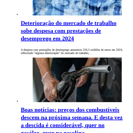
Deterioração do mercado de trabalho
sobe despesa com prestações de
desemprego em 2024
A despesa com prestações de desemprego aumentou 234,5 milhões de euros em 2024,
reflectindo “alguma deterioração” do mercado de trabalho,…
Boas notícias: preços dos combustíveis
descem na próxima semana. E desta vez
a descida é considerável, quer no
gasóleo, quer na gasolina