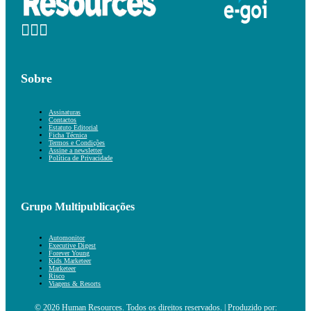
Sobre
Assinaturas
Contactos
Estatuto Editorial
Ficha Técnica
Termos e Condições
Assine a newsletter
Política de Privacidade
Grupo Multipublicações
Automonitor
Executive Digest
Forever Young
Kids Marketeer
Marketeer
Risco
Viagens & Resorts
© 2026 Human Resources. Todos os direitos reservados. | Produzido por: