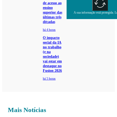
de acesso ao
ensino
superior das
A sua informação está protegida. Le
últimas três
décadas
há 4 horas
O impacto
social da IA
no trabalho
(e na
sociedade)
vai estar em
destaque no
Fusion 2026
há 5 horas
Mais Notícias