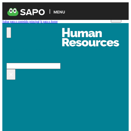
MENU
Saltar para o conteúdo principal
Ir para o footer
Pesquisar no site
Pesquisar
×