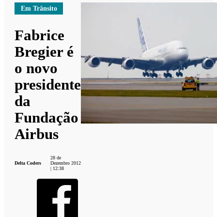
Em Trânsito
Fabrice
Bregier é
o novo
presidente
da
Fundação
Airbus
28 de
Delta Coders
Dezembro 2012
| 12:38