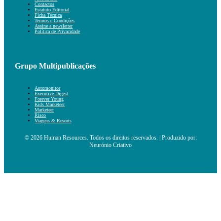
Contactos
Estatuto Editorial
Ficha Técnica
Termos e Condições
Assine a newsletter
Política de Privacidade
Grupo Multipublicações
Automonitor
Executive Digest
Forever Young
Kids Marketeer
Marketeer
Risco
Viagens & Resorts
© 2026 Human Resources. Todos os direitos reservados. | Produzido por:
Neurónio Criativo