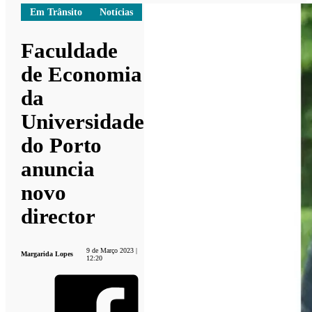
Em Trânsito
Notícias
Faculdade
de Economia
da
Universidade
do Porto
anuncia
novo
director
9 de Março 2023 |
Margarida Lopes
12:20