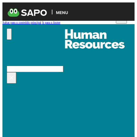
MENU
Saltar para o conteúdo principal
Ir para o footer
Pesquisar no site
Pesquisar
×