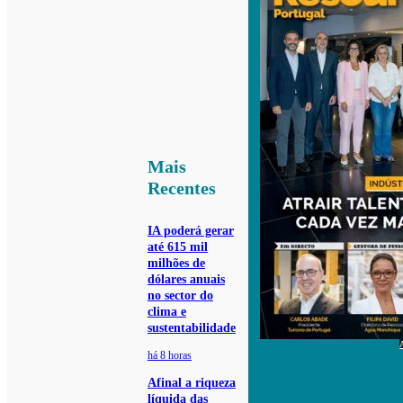
Mais
Recentes
IA poderá gerar
até 615 mil
milhões de
dólares anuais
no sector do
clima e
sustentabilidade
há 8 horas
Afinal a riqueza
líquida das