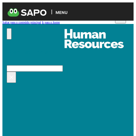
MENU
Saltar para o conteúdo principal
Ir para o footer
Pesquisar no site
Pesquisar
×