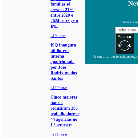
New
famílias só
cresceu 21%
entre 2020 e
2024, corrige o
Subscreva e re
INE
há 9 horas
Assinar
ISQ inaugura
biblioteca
interna
A sua informação está protegida
apadrinhada
por José
Rodrigues dos
Santos
há 10 horas
Cinco maiores
bancos
reduziram 283
trabalhadores e
44 agências no
1.º semestre
há 11 horas