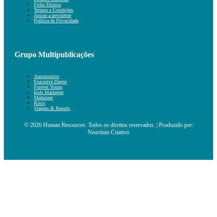
Ficha Técnica
Termos e Condições
Assine a newsletter
Política de Privacidade
Grupo Multipublicações
Automonitor
Executive Digest
Forever Young
Kids Marketeer
Marketeer
Risco
Viagens & Resorts
© 2026 Human Resources. Todos os direitos reservados. | Produzido por:
Neurónio Criativo