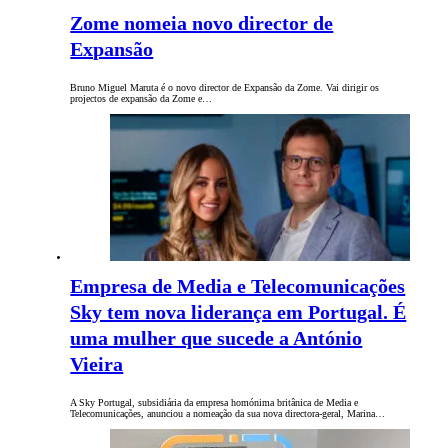
Zome nomeia novo director de
Expansão
Bruno Miguel Maruta é o novo director de Expansão da Zome. Vai dirigir os
projectos de expansão da Zome e…
Empresa de Media e Telecomunicações
Sky tem nova liderança em Portugal. É
uma mulher que sucede a António
Vieira
A Sky Portugal, subsidiária da empresa homónima britânica de Media e
Telecomunicações, anunciou a nomeação da sua nova directora-geral, Marina…