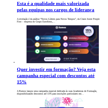
Esta é a qualidade mais valorizada
pelas equipas nos cargos de liderança
A revelação é da análise “Novos Líderes para Novos Tempos”, da Claire Joster People
First – empresa do Grupo Eurofirms,…
Quer investir em formação? Veja esta
campanha especial com descontos até
15%
A Rumos lançou uma campanha especial dedicada às suas Academias de Formação,
disponibilizando descontos até 15% para inscrições particulares em…