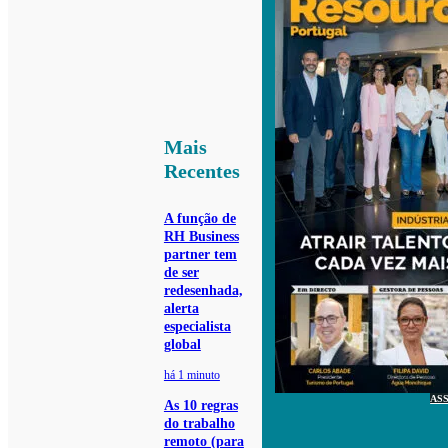
Mais
Recentes
A função de
RH Business
partner tem
de ser
redesenhada,
alerta
especialista
global
há 1 minuto
AS
As 10 regras
do trabalho
remoto (para