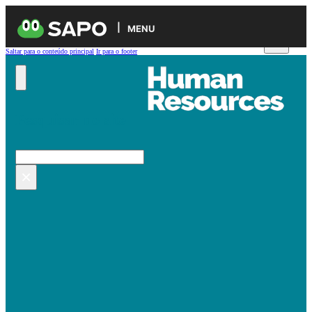
MENU
Saltar para o conteúdo principal
Ir para o footer
Pesquisar no site
Pesquisar
×