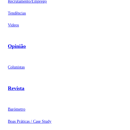
Recrutamento/Emprego
Tendências
Videos
Opinião
Colunistas
Revista
Barómetro
Boas Práticas / Case Study