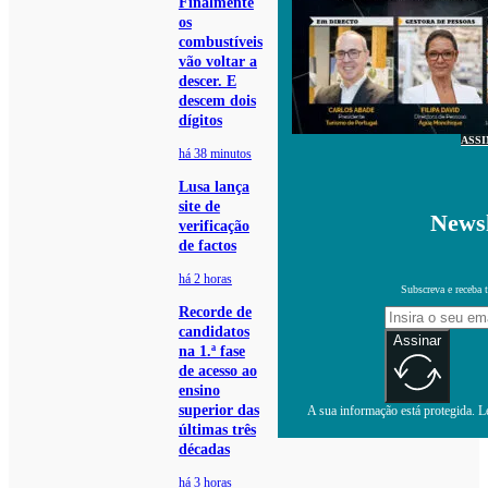
Finalmente
os
combustíveis
vão voltar a
descer. E
descem dois
dígitos
ASS
há 38 minutos
Lusa lança
site de
Newsl
verificação
de factos
há 2 horas
Subscreva e receba 
Recorde de
candidatos
Assinar
na 1.ª fase
de acesso ao
ensino
superior das
A sua informação está protegida. Le
últimas três
décadas
há 3 horas