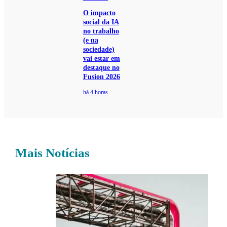
O impacto
social da IA
no trabalho
(e na
sociedade)
vai estar em
destaque no
Fusion 2026
há 4 horas
Mais Notícias