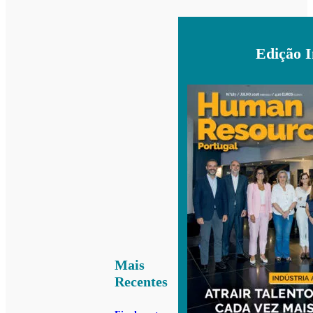
Edição 
Mais
Recentes