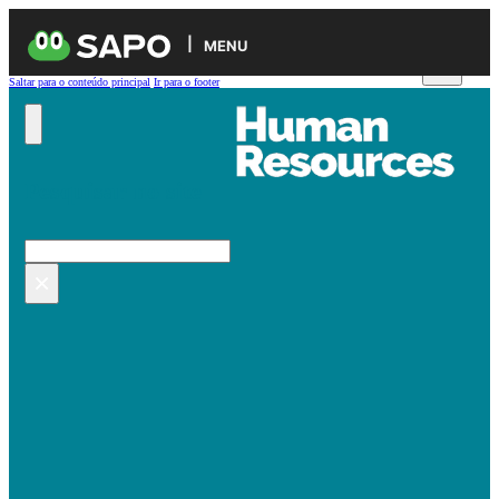
MENU
Saltar para o conteúdo principal
Ir para o footer
Pesquisar no site
Pesquisar
×