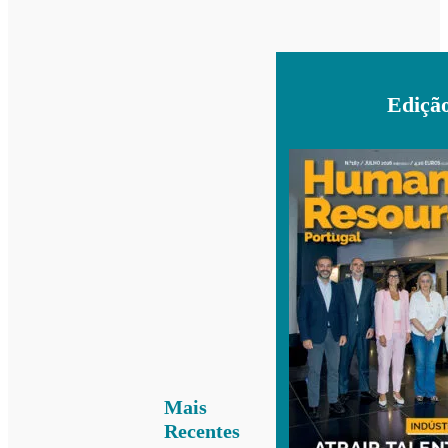
Ediçã
Mais
Recentes