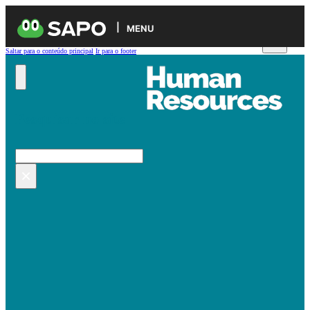
MENU
Saltar para o conteúdo principal
Ir para o footer
Pesquisar no site
Pesquisar
×