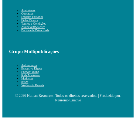
Assinaturas
Contactos
Estatuto Editorial
Ficha Técnica
Termos e Condições
Assine a newsletter
Política de Privacidade
Grupo Multipublicações
Automonitor
Executive Digest
Forever Young
Kids Marketeer
Marketeer
Risco
Viagens & Resorts
© 2026 Human Resources. Todos os direitos reservados. | Produzido por:
Neurónio Criativo