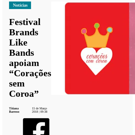
Notícias
Festival
Brands
Like
Bands
apoiam
“Corações
sem
Coroa”
Titiana
15 de Março
Barroso
2018 | 09:38