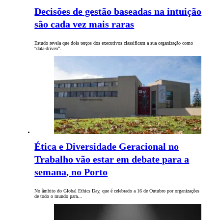
Decisões de gestão baseadas na intuição
são cada vez mais raras
Estudo revela que dois terços dos executivos classificam a sua organização como
“data-driven”.
Ética e Diversidade Geracional no
Trabalho vão estar em debate para a
semana, no Porto
No âmbito do Global Ethics Day, que é celebrado a 16 de Outubro por organizações
de todo o mundo para…