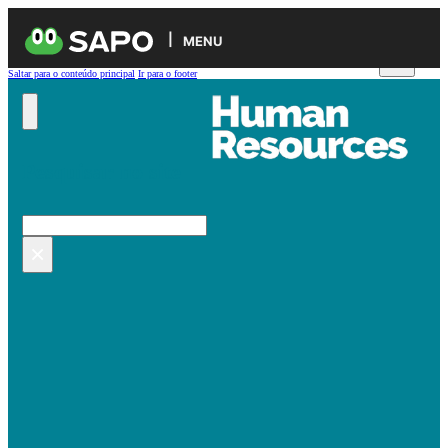
MENU
Saltar para o conteúdo principal
Ir para o footer
Pesquisar no site
Pesquisar
×