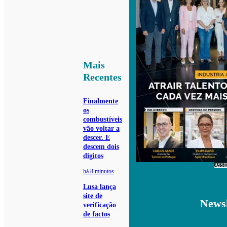
Mais
Recentes
Finalmente
os
combustíveis
vão voltar a
descer. E
descem dois
dígitos
ASS
há 8 minutos
Lusa lança
site de
Newsl
verificação
de factos