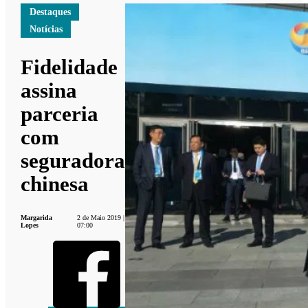
Destaques
Notícias
Fidelidade
assina
parceria
com
seguradora
chinesa
Margarida
2 de Maio 2019 |
Lopes
07:00