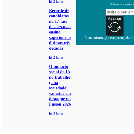
há 2 horas
Subscreva e receba 
Recorde de
candidatos
Assinar
na 1.ª fase
de acesso ao
ensino
superior das
A sua informação está protegida. Le
últimas três
décadas
há 2 horas
O impacto
social da IA
no trabalho
(e na
sociedade)
vai estar em
destaque no
Fusion 2026
há 3 horas