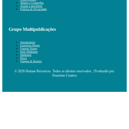
Termos e Condições
Assine a newsletter
Política de Privacidade
Grupo Multipublicações
Automonitor
Executive Digest
Forever Young
Kids Marketeer
Marketeer
Risco
Viagens & Resorts
© 2026 Human Resources. Todos os direitos reservados. | Produzido por:
Neurónio Criativo