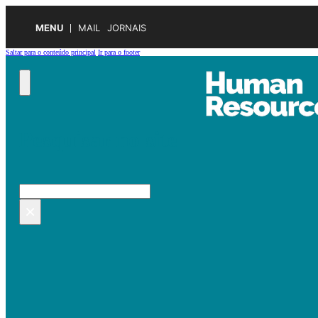
MENU
MAIL
JORNAIS
Saltar para o conteúdo principal
Ir para o footer
Pesquisar no site
Pesquisar
×