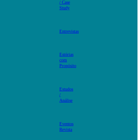
/ Case
Study
Entrevistas
Estórias
com
Propósito
Estudos
/
Análise
Eventos
Revista