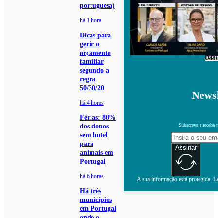
portuguesa)
há 1 hora
Dicas para
gerir o
orçamento
ASSI
familiar
segundo a
regra
50/30/20
Newsl
há 4 horas
Férias: 80%
Subscreva e receba 
dos donos
sem hotel
para
Assinar
animais em
Portugal
há 6 horas
A sua informação está protegida. Le
Há três
municípios
em Portugal
onde o