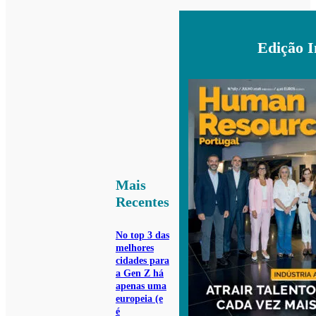
Edição 
Mais
Recentes
No top 3 das
melhores
cidades para
a Gen Z há
apenas uma
europeia (e
é