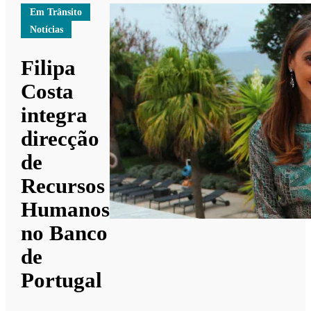
Em Trânsito
Notícias
Filipa
Costa
integra
direcção
de
Recursos
Humanos
no Banco
de
Portugal