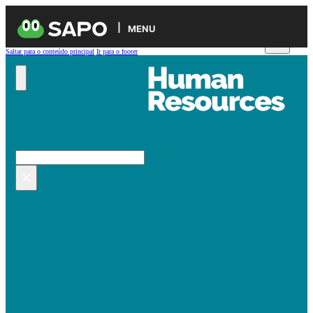
MENU
Saltar para o conteúdo principal
Ir para o footer
Pesquisar no site
Pesquisar
×