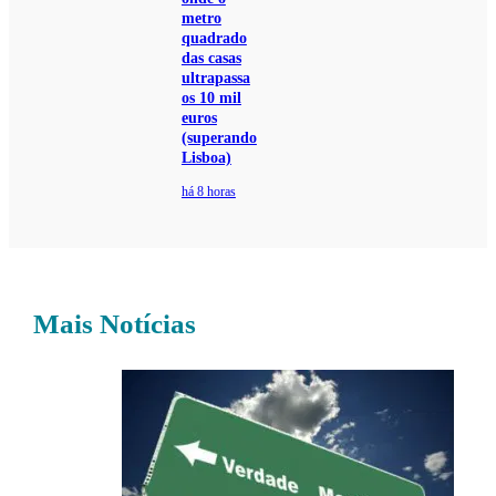
metro
quadrado
das casas
ultrapassa
os 10 mil
euros
(superando
Lisboa)
há 8 horas
Mais Notícias