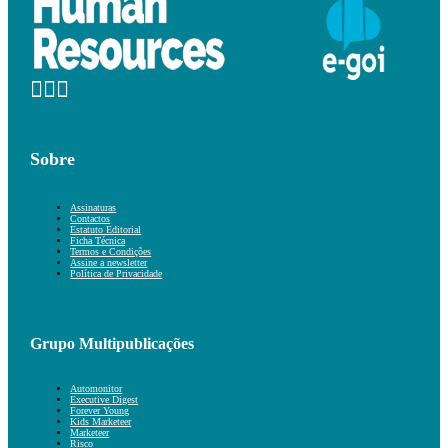
Sobre
Assinaturas
Contactos
Estatuto Editorial
Ficha Técnica
Termos e Condições
Assine a newsletter
Política de Privacidade
Grupo Multipublicações
Automonitor
Executive Digest
Forever Young
Kids Marketeer
Marketeer
Risco