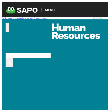
MENU
Saltar para o conteúdo principal
Ir para o footer
Pesquisar no site
Pesquisar
×