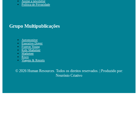
Assine a newsletter
Política de Privacidade
Grupo Multipublicações
Automonitor
Executive Digest
Forever Young
Kids Marketeer
Marketeer
Risco
Viagens & Resorts
© 2026 Human Resources. Todos os direitos reservados. | Produzido por:
Neurónio Criativo