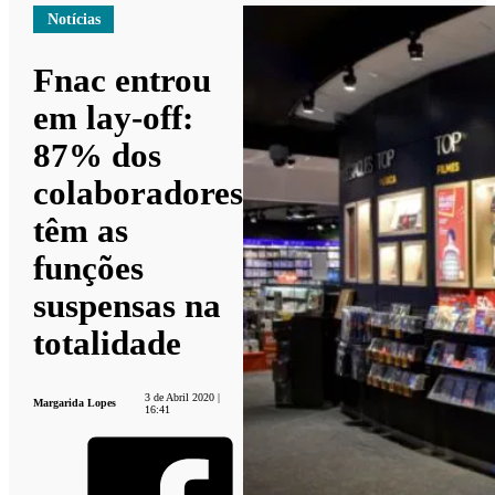
Notícias
Fnac entrou
em lay-off:
87% dos
colaboradores
têm as
funções
suspensas na
totalidade
3 de Abril 2020 |
Margarida Lopes
16:41