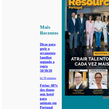
Mais
Recentes
Dicas para
gerir o
orçamento
familiar
segundo a
regra
50/30/20
há 59 minutos
Férias: 80%
dos donos
sem hotel
ASSI
para
animais em
Portugal