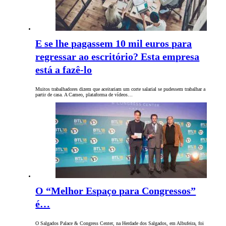
E se lhe pagassem 10 mil euros para
regressar ao escritório? Esta empresa
está a fazê-lo
Muitos trabalhadores dizem que aceitariam um corte salarial se pudessem trabalhar a
partir de casa. A Cameo, plataforma de vídeos…
O “Melhor Espaço para Congressos”
é…
O Salgados Palace & Congress Center, na Herdade dos Salgados, em Albufeira, foi