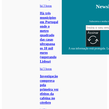
Newsl
há 3 horas
Há três
municípios
Subscreva e receba 
em Portugal
onde o
metro
Assinar
quadrado
das casas
ultrapassa
os 10 mil
A sua informação está protegida. Le
euros
(superando
Lisboa)
há 5 horas
Investigação
comprova
pela
primeira vez
efeitos da
cafeína no
cérebro