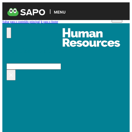
MENU
Saltar para o conteúdo principal
Ir para o footer
Pesquisar no site
Pesquisar
×