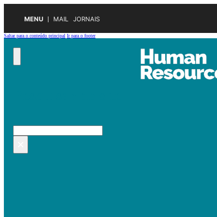
MENU
MAIL
JORNAIS
Saltar para o conteúdo principal
Ir para o footer
Pesquisar no site
Pesquisar
×