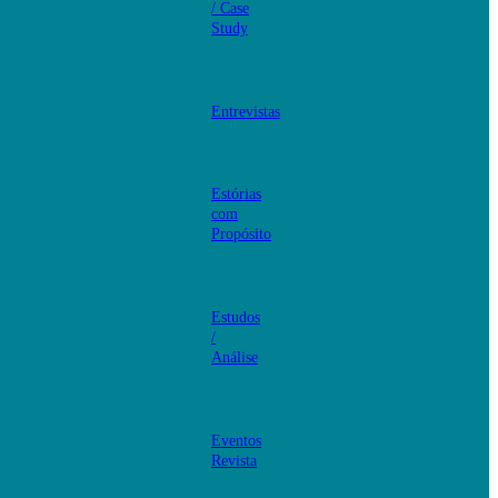
/ Case
Study
Entrevistas
Estórias
com
Propósito
Estudos
/
Análise
Eventos
Revista