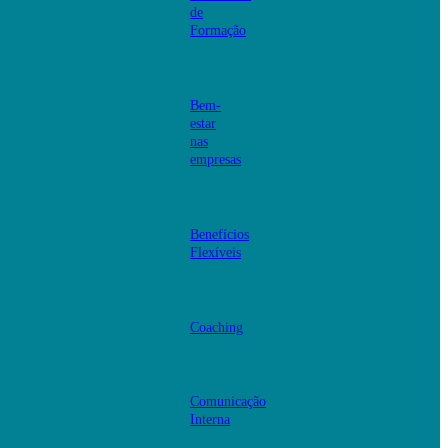
de
Formação
Bem-
estar
nas
empresas
Benefícios
Flexíveis
Coaching
Comunicação
Interna