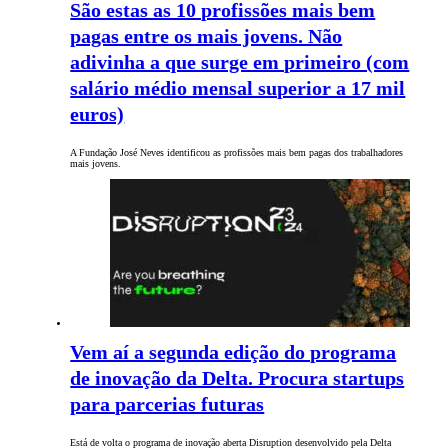
São estas as 10 profissões mais bem
pagas entre os mais jovens. Não
adivinha a que surge em primeiro (com
salário médio mensal superior a 17 mil
euros)
A Fundação José Neves identificou as profissões mais bem pagas dos trabalhadores
mais jovens.
Vem aí a segunda edição do programa
de inovação da Delta. Procura startups
para parcerias futuras
Está de volta o programa de inovação aberta Disruption desenvolvido pela Delta