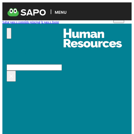
MENU
Saltar para o conteúdo principal
Ir para o footer
Pesquisar no site
Pesquisar
×