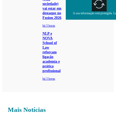
sociedade)
vai estar em
destaque no
A sua informação está protegida. Le
Fusion 2026
há 3 horas
NLP e
NOVA
School of
Law
reforçam
ligação
academia e
prática
profissional
há 3 horas
Mais Notícias