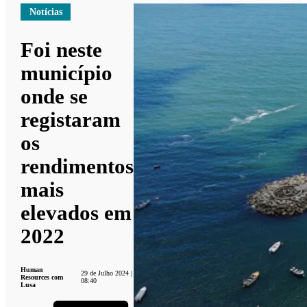
Notícias
Foi neste
município
onde se
registaram
os
rendimentos
mais
elevados em
2022
Human
29 de Julho 2024 |
Resources com
08:40
Lusa