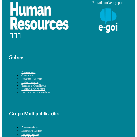
E-mail marketing por:
Sobre
Assinaturas
Contactos
Estatuto Editorial
Ficha Técnica
Termos e Condições
Assine a newsletter
Política de Privacidade
Grupo Multipublicações
Automonitor
Executive Digest
Forever Young