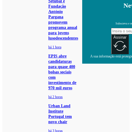
Setúbal e
Ne
Fundação
António
Pargana
promovem
Subscreva e r
programa anual
para jovens
Assinar
lusodescendentes
há 1 hora
EPIS abre
A sua informação está protegid
candidaturas
para quase 400
bolsas sociais
com
investimento de
970 mil euros
há 2 horas
Urban Land
Institute
Portugal tem
novo chair
há 3 horas