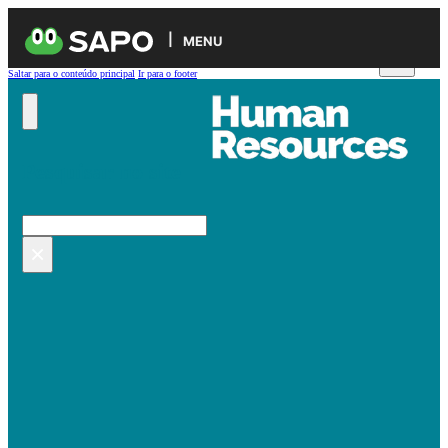
MENU
Saltar para o conteúdo principal
Ir para o footer
Pesquisar no site
Pesquisar
×