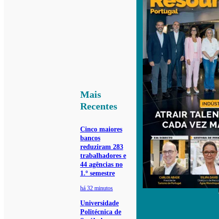
Mais
Recentes
Cinco maiores
bancos
reduziram 283
trabalhadores e
44 agências no
1.º semestre
há 32 minutos
Universidade
Politécnica de