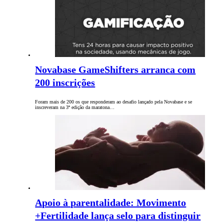
Novabase GameShifters arranca com
200 inscrições
Foram mais de 200 os que responderam ao desafio lançado pela Novabase e se
inscreveram na 3ª edição da maratona…
Apoio à parentalidade: Movimento
+Fertilidade lança selo para distinguir