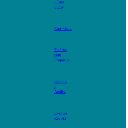
/ Case
Study
Entrevistas
Estórias
com
Propósito
Estudos
/
Análise
Eventos
Revista