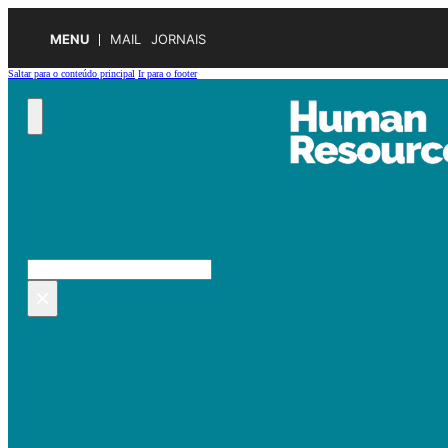
MENU
MAIL
JORNAIS
Saltar para o conteúdo principal
Ir para o footer
Pesquisar no site
Pesquisar
×