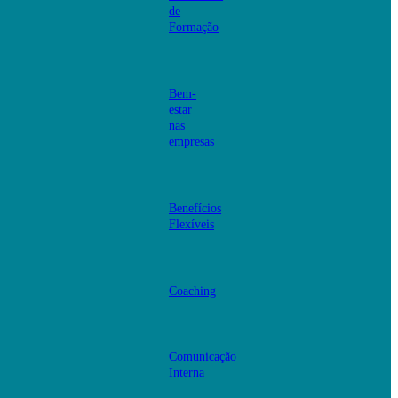
de
Formação
Bem-
estar
nas
empresas
Benefícios
Flexíveis
Coaching
Comunicação
Interna