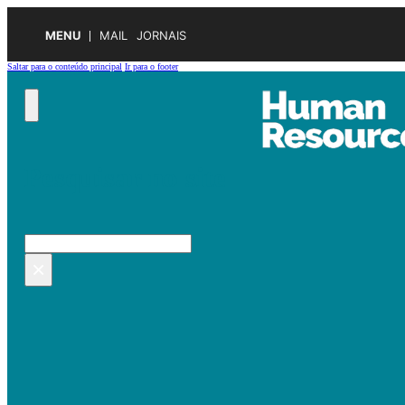
MENU
MAIL
JORNAIS
Saltar para o conteúdo principal
Ir para o footer
Pesquisar no site
Pesquisar
×