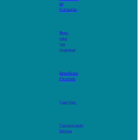
de
Formação
Bem-
estar
nas
empresas
Benefícios
Flexíveis
Coaching
Comunicação
Interna