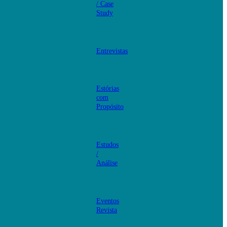
/ Case
Study
Entrevistas
Estórias
com
Propósito
Estudos
/
Análise
Eventos
Revista