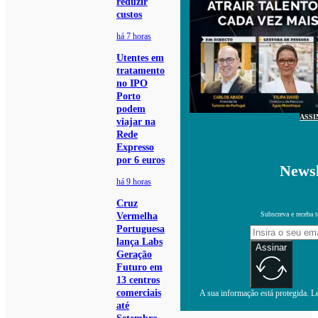
reduzir
custos
há 7 horas
Utentes em
tratamento
no IPO
Porto
podem
ASSI
viajar na
Rede
Expresso
por 6 euros
Newsl
há 9 horas
Cruz
Subscreva e receba 
Vermelha
Portuguesa
lança Labs
Assinar
Geração
Futuro em
13 centros
comerciais
A sua informação está protegida. Le
até