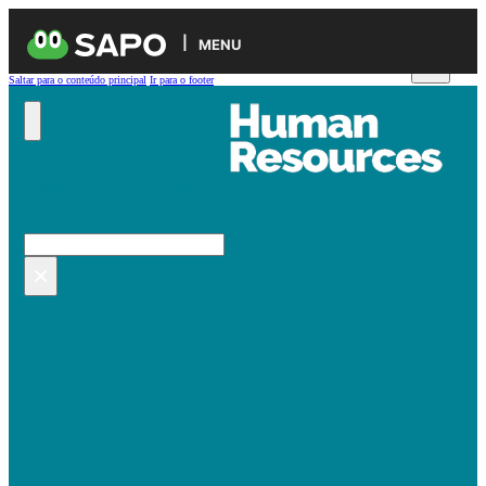
MENU
Saltar para o conteúdo principal
Ir para o footer
Pesquisar no site
Pesquisar
×