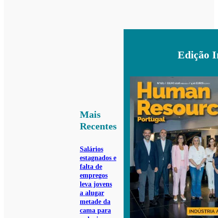
Edição 
Mais
Recentes
Salários
estagnados e
falta de
empregos
leva jovens
a alugar
metade da
cama para