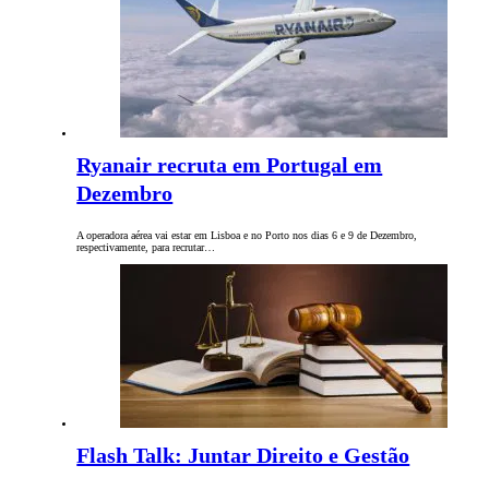
Ryanair recruta em Portugal em
Dezembro
A operadora aérea vai estar em Lisboa e no Porto nos dias 6 e 9 de Dezembro,
respectivamente, para recrutar…
Flash Talk: Juntar Direito e Gestão