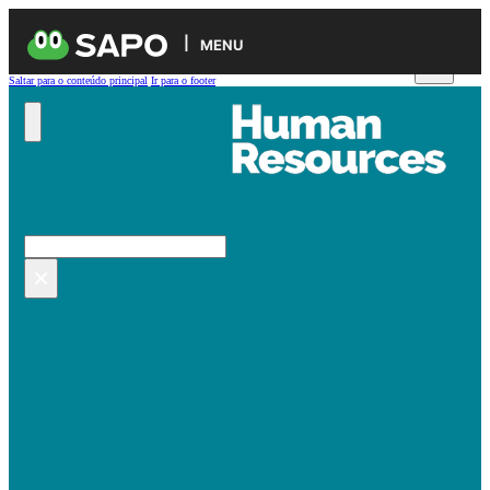
MENU
Saltar para o conteúdo principal
Ir para o footer
Pesquisar no site
Pesquisar
×