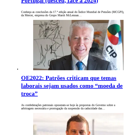
Portugal (desceu, face a 2024)
Conheça as conclusões da 17.ª edição anual do Índice Mundial de Pensões (MCGPI),
da Mercer, empresa do Grupo Marsh McLennan…
OE2022: Patrões criticam que temas
laborais sejam usados como “moeda de
troca”
As confederações patronais opuseram-se hoje às propostas do Governo sobre a
arbitragem necessária e prorrogação da suspensão da caducidade das…