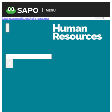
MENU
Saltar para o conteúdo principal
Ir para o footer
Pesquisar no site
Pesquisar
×