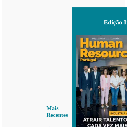
Edição 
Mais
Recentes