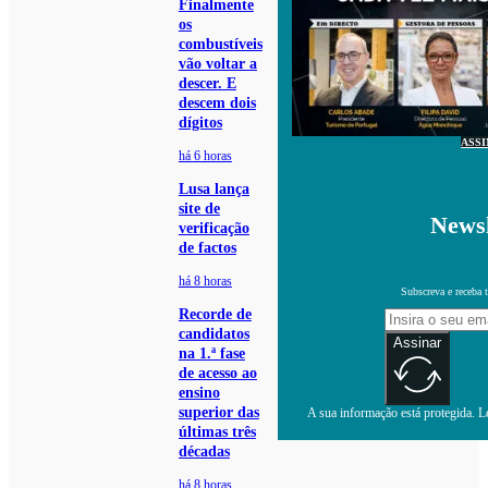
Finalmente
os
combustíveis
vão voltar a
descer. E
descem dois
dígitos
ASS
há 6 horas
Lusa lança
site de
Newsl
verificação
de factos
há 8 horas
Subscreva e receba 
Recorde de
candidatos
Assinar
na 1.ª fase
de acesso ao
ensino
superior das
A sua informação está protegida. Le
últimas três
décadas
há 8 horas