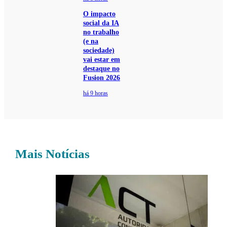
O impacto
social da IA
no trabalho
(e na
sociedade)
vai estar em
destaque no
Fusion 2026
há 9 horas
Mais Notícias