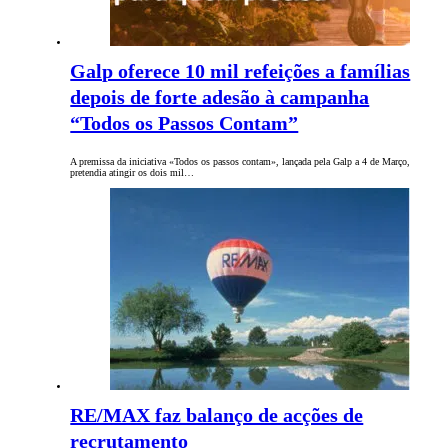
Galp oferece 10 mil refeições a famílias
depois de forte adesão à campanha
“Todos os Passos Contam”
A premissa da iniciativa «Todos os passos contam», lançada pela Galp a 4 de Março,
pretendia atingir os dois mil…
RE/MAX faz balanço de acções de
recrutamento