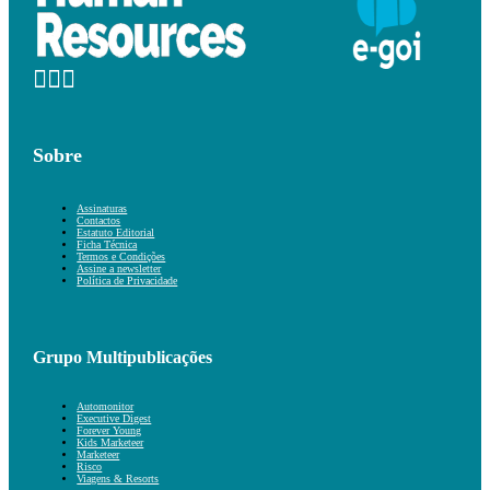
Sobre
Assinaturas
Contactos
Estatuto Editorial
Ficha Técnica
Termos e Condições
Assine a newsletter
Política de Privacidade
Grupo Multipublicações
Automonitor
Executive Digest
Forever Young
Kids Marketeer
Marketeer
Risco
Viagens & Resorts