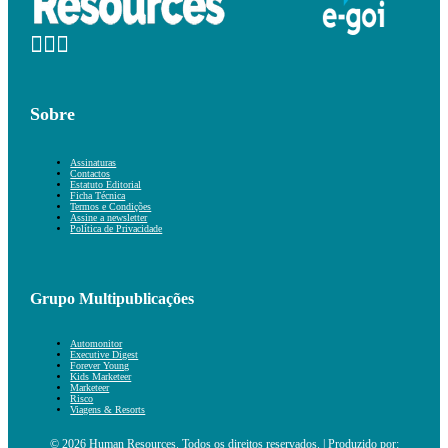
Sobre
Assinaturas
Contactos
Estatuto Editorial
Ficha Técnica
Termos e Condições
Assine a newsletter
Política de Privacidade
Grupo Multipublicações
Automonitor
Executive Digest
Forever Young
Kids Marketeer
Marketeer
Risco
Viagens & Resorts
© 2026 Human Resources. Todos os direitos reservados. | Produzido por: