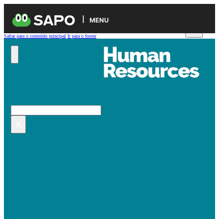
MENU
Saltar para o conteúdo principal
Ir para o footer
Pesquisar no site
Pesquisar
×