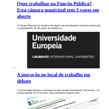
Quer trabalhar na Função Pública?
Esta câmara municipal tem 3 vagas em
aberto
A Câmara Municipal da Amadora tem aberto um procedimento concursal comum para
o preenchimento de três postos de trabalho na…
A inovação no local de trabalho em
debate
A Universidade Europeia, instituição da rede Laureate International Universities, vai
acolher amanhã, dia 20 de maio, uma conferência europeia sobre…