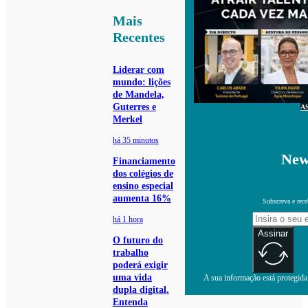
Mais
Recentes
Liderar com
mundo: lições
de Mandela,
Guterres e
A
Merkel
há 35 minutos
New
Financiamento
dos colégios de
ensino especial
aumenta 16%
Subscreva e rece
há 1 hora
Assinar
O futuro do
trabalho
poderá exigir
uma vida
A sua informação está protegida.
dupla digital.
Entenda