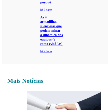
porquê
há 2 horas
As 4
armadilhas
silenciosas que
podem minar
a dinâmica das
equipas (e
como evitá-las)
há 2 horas
Mais Notícias