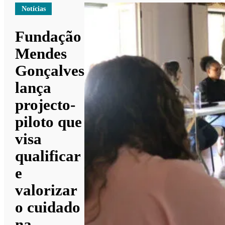
Notícias
Fundação
Mendes
Gonçalves
lança
projecto-
piloto que
visa
qualificar
e
valorizar
o cuidado
na