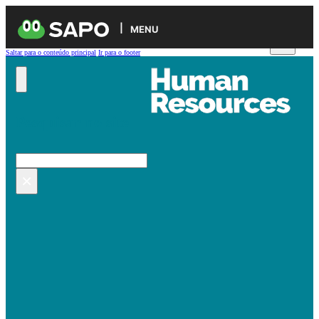
MENU
Saltar para o conteúdo principal
Ir para o footer
Pesquisar no site
Pesquisar
×