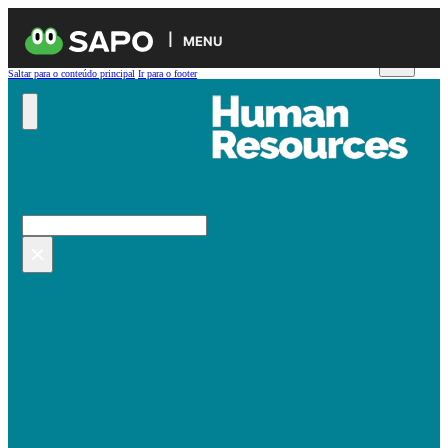
MENU
Saltar para o conteúdo principal
Ir para o footer
Pesquisar no site
Pesquisar
×