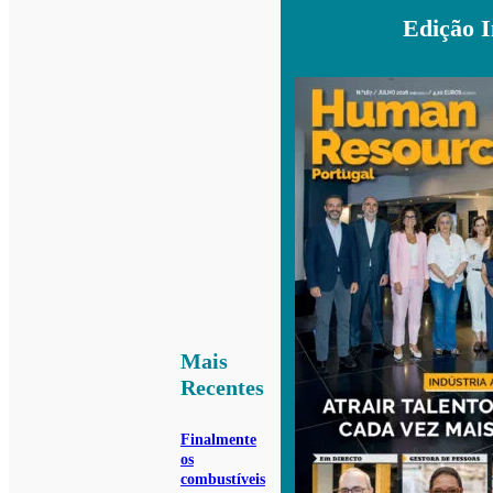
Edição 
Mais
Recentes
Finalmente
os
combustíveis