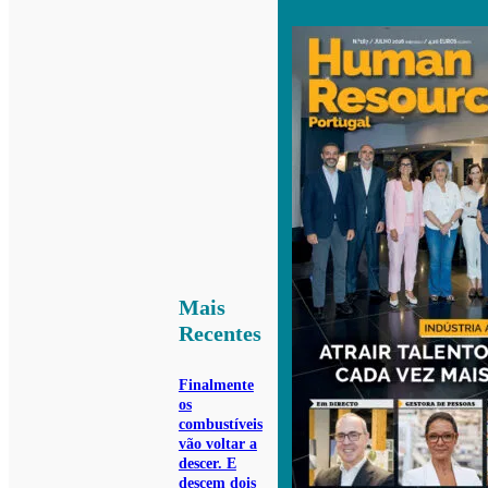
Mais
Recentes
Finalmente
os
combustíveis
vão voltar a
descer. E
descem dois