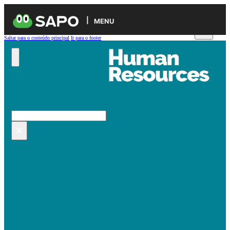
MENU
Saltar para o conteúdo principal
Ir para o footer
Pesquisar no site
Pesquisar
×