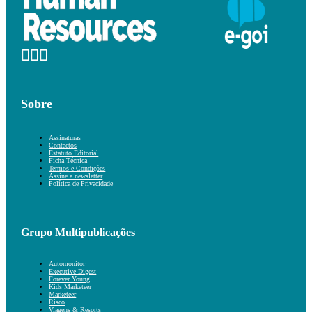
Sobre
Assinaturas
Contactos
Estatuto Editorial
Ficha Técnica
Termos e Condições
Assine a newsletter
Política de Privacidade
Grupo Multipublicações
Automonitor
Executive Digest
Forever Young
Kids Marketeer
Marketeer
Risco
Viagens & Resorts