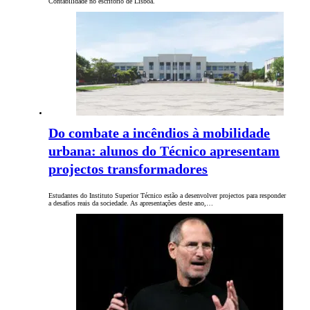
Contabilidade no escritório de Lisboa.
Do combate a incêndios à mobilidade
urbana: alunos do Técnico apresentam
projectos transformadores
Estudantes do Instituto Superior Técnico estão a desenvolver projectos para responder
a desafios reais da sociedade. As apresentações deste ano,…