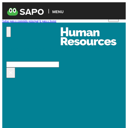
MENU
Saltar para o conteúdo principal
Ir para o footer
Pesquisar no site
Pesquisar
×