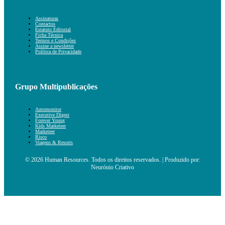
Assinaturas
Contactos
Estatuto Editorial
Ficha Técnica
Termos e Condições
Assine a newsletter
Política de Privacidade
Grupo Multipublicações
Automonitor
Executive Digest
Forever Young
Kids Marketeer
Marketeer
Risco
Viagens & Resorts
© 2026 Human Resources. Todos os direitos reservados. | Produzido por:
Neurónio Criativo